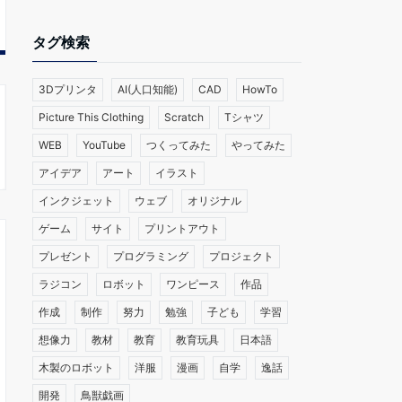
タグ検索
3Dプリンタ
AI(人口知能)
CAD
HowTo
Picture This Clothing
Scratch
Tシャツ
WEB
YouTube
つくってみた
やってみた
アイデア
アート
イラスト
インクジェット
ウェブ
オリジナル
ゲーム
サイト
プリントアウト
プレゼント
プログラミング
プロジェクト
ラジコン
ロボット
ワンピース
作品
作成
制作
努力
勉強
子ども
学習
想像力
教材
教育
教育玩具
日本語
木製のロボット
洋服
漫画
自学
逸話
開発
鳥獣戯画