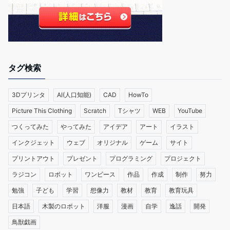
タグ検索
3Dプリンタ
AI(人口知能)
CAD
HowTo
Picture This Clothing
Scratch
Tシャツ
WEB
YouTube
つくってみた
やってみた
アイデア
アート
イラスト
インクジェット
ウェブ
オリジナル
ゲーム
サイト
プリントアウト
プレゼント
プログラミング
プロジェクト
ラジコン
ロボット
ワンピース
作品
作成
制作
努力
勉強
子ども
学習
想像力
教材
教育
教育玩具
日本語
木製のロボット
洋服
漫画
自学
逸話
開発
鳥獣戯画