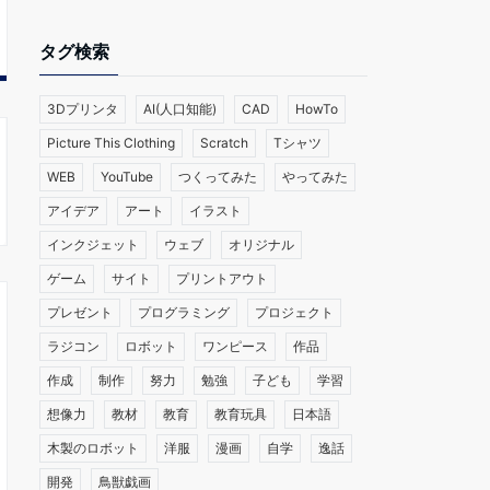
タグ検索
3Dプリンタ
AI(人口知能)
CAD
HowTo
Picture This Clothing
Scratch
Tシャツ
WEB
YouTube
つくってみた
やってみた
アイデア
アート
イラスト
インクジェット
ウェブ
オリジナル
ゲーム
サイト
プリントアウト
プレゼント
プログラミング
プロジェクト
ラジコン
ロボット
ワンピース
作品
作成
制作
努力
勉強
子ども
学習
想像力
教材
教育
教育玩具
日本語
木製のロボット
洋服
漫画
自学
逸話
開発
鳥獣戯画